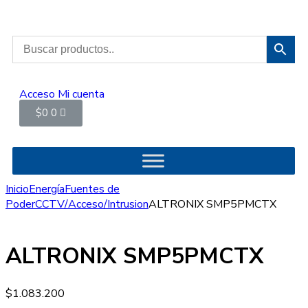
Acceso
Mi cuenta
$
0
0
Inicio
Energía
Fuentes de
Poder
CCTV/Acceso/Intrusion
ALTRONIX SMP5PMCTX
ALTRONIX SMP5PMCTX
$
1.083.200