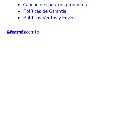
Calidad de nuestros productos
Políticas de Garantía
Políticas Ventas y Envíos
Leer más
Leer más
Leer más
Añadir al carrito
Leer más
Leer más