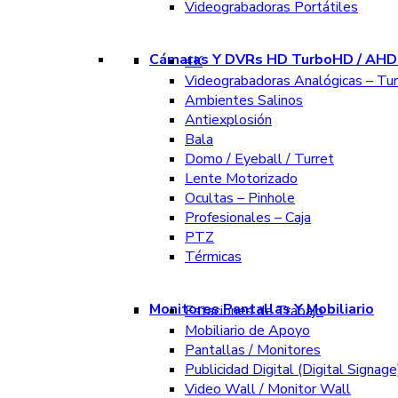
Videograbadoras Portátiles
Cámaras Y DVRs HD TurboHD / AHD 
4K
Videograbadoras Analógicas – Tu
Ambientes Salinos
Antiexplosión
Bala
Domo / Eyeball / Turret
Lente Motorizado
Ocultas – Pinhole
Profesionales – Caja
PTZ
Térmicas
Monitores Pantallas Y Mobiliario
Estaciones de Trabajo
Mobiliario de Apoyo
Pantallas / Monitores
Publicidad Digital (Digital Signage
Video Wall / Monitor Wall