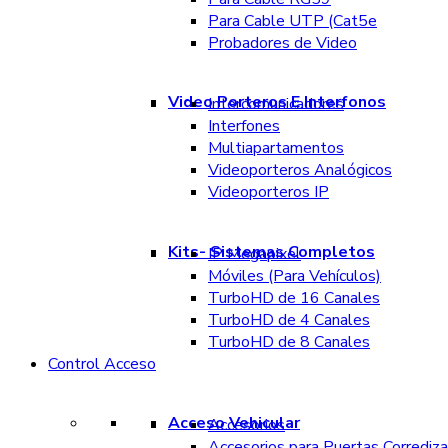
Para Cable UTP (Cat5e
Probadores de Video
Video Porteros E Interfonos
Intercomunicadores
Interfones
Multiapartamentos
Videoporteros Analógicos
Videoporteros IP
Kits- Sistemas Completos
IP Megapixel
Móviles (Para Vehículos)
TurboHD de 16 Canales
TurboHD de 4 Canales
TurboHD de 8 Canales
Control Acceso
Acceso Vehicular
Accesorios
Accesorios para Puertas Corrediza