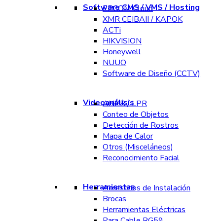
Software CMS / VMS / Hosting
EPCOM Cloud
XMR CEIBAII / KAPOK
ACTi
HIKVISION
Honeywell
NUUO
Software de Diseño (CCTV)
Videoanálisis
ANPR / LPR
Conteo de Objetos
Detección de Rostros
Mapa de Calor
Otros (Misceláneos)
Reconocimiento Facial
Herramientas
Accesorios de Instalación
Brocas
Herramientas Eléctricas
Para Cable RG59