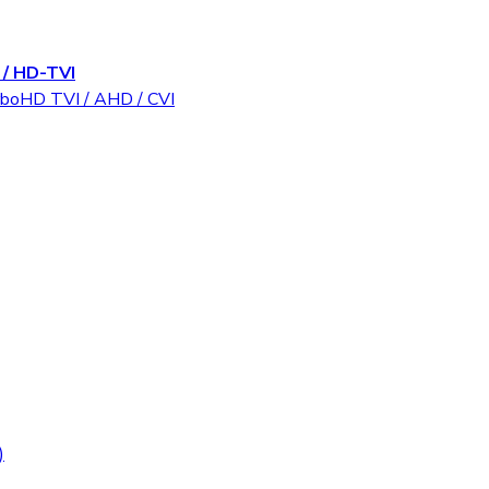
/ HD-TVI
rboHD TVI / AHD / CVI
)