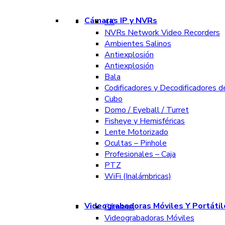
Cámaras IP y NVRs
4K
NVRs Network Video Recorders
Ambientes Salinos
Antiexplosión
Antiexplosión
Bala
Codificadores y Decodificadores d
Cubo
Domo / Eyeball / Turret
Fisheye y Hemisféricas
Lente Motorizado
Ocultas – Pinhole
Profesionales – Caja
PTZ
WiFi (Inalámbricas)
Videograbadoras Móviles Y Portátil
Cámaras
Videograbadoras Móviles