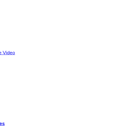
e Video
es