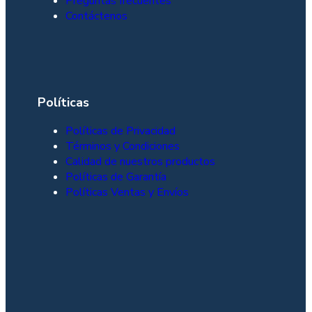
Preguntas frecuentes
Contáctenos
Políticas
Políticas de Privacidad
Términos y Condiciones
Calidad de nuestros productos
Políticas de Garantía
Políticas Ventas y Envíos
Leer más
Leer más
Leer más
Leer más
Leer más
Leer más