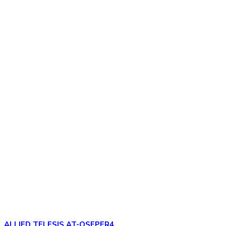
ALLIED TELESIS AT-QSFPER4