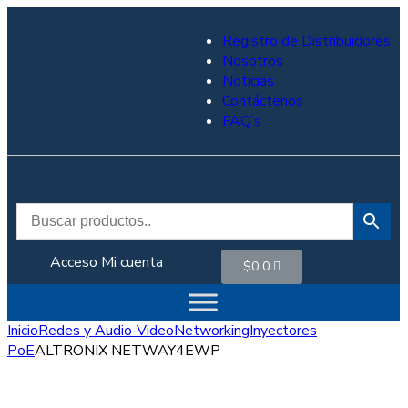
Registro de Distribuidores
Nosotros
Noticias
Contáctenos
FAQ’s
Acceso
Mi cuenta
$
0
0
Inicio
Redes y Audio-Video
Networking
Inyectores
PoE
ALTRONIX NETWAY4EWP