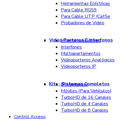
Herramientas Eléctricas
Para Cable RG59
Para Cable UTP (Cat5e
Probadores de Video
Video Porteros E Interfonos
Intercomunicadores
Interfones
Multiapartamentos
Videoporteros Analógicos
Videoporteros IP
Kits- Sistemas Completos
IP Megapixel
Móviles (Para Vehículos)
TurboHD de 16 Canales
TurboHD de 4 Canales
TurboHD de 8 Canales
Control Acceso