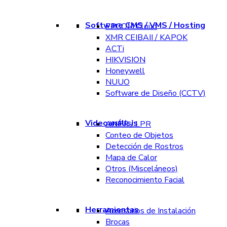
Software CMS / VMS / Hosting
EPCOM Cloud
XMR CEIBAII / KAPOK
ACTi
HIKVISION
Honeywell
NUUO
Software de Diseño (CCTV)
Videoanálisis
ANPR / LPR
Conteo de Objetos
Detección de Rostros
Mapa de Calor
Otros (Misceláneos)
Reconocimiento Facial
Herramientas
Accesorios de Instalación
Brocas