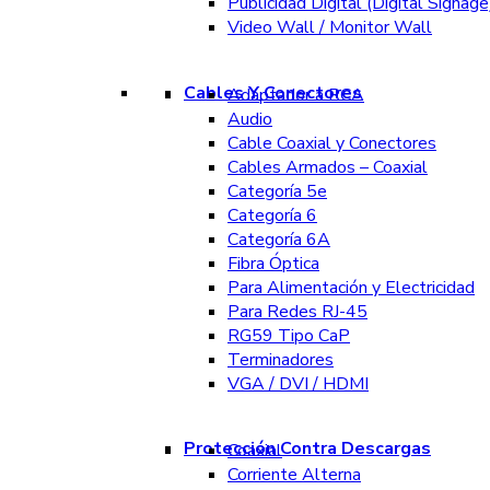
Publicidad Digital (Digital Signage
Video Wall / Monitor Wall
Cables Y Conectores
Adaptador a RCA
Audio
Cable Coaxial y Conectores
Cables Armados – Coaxial
Categoría 5e
Categoría 6
Categoría 6A
Fibra Óptica
Para Alimentación y Electricidad
Para Redes RJ-45
RG59 Tipo CaP
Terminadores
VGA / DVI / HDMI
Protección Contra Descargas
Coaxial
Corriente Alterna