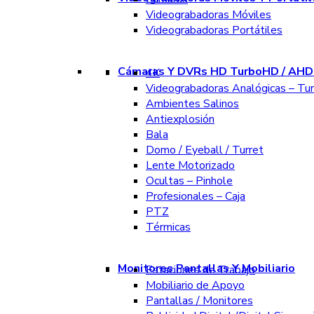
Videograbadoras Móviles
Videograbadoras Portátiles
Cámaras Y DVRs HD TurboHD / AHD 
4K
Videograbadoras Analógicas – Tu
Ambientes Salinos
Antiexplosión
Bala
Domo / Eyeball / Turret
Lente Motorizado
Ocultas – Pinhole
Profesionales – Caja
PTZ
Térmicas
Monitores Pantallas Y Mobiliario
Estaciones de Trabajo
Mobiliario de Apoyo
Pantallas / Monitores