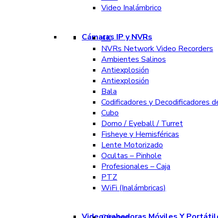
Video Inalámbrico
Cámaras IP y NVRs
4K
NVRs Network Video Recorders
Ambientes Salinos
Antiexplosión
Antiexplosión
Bala
Codificadores y Decodificadores d
Cubo
Domo / Eyeball / Turret
Fisheye y Hemisféricas
Lente Motorizado
Ocultas – Pinhole
Profesionales – Caja
PTZ
WiFi (Inalámbricas)
Videograbadoras Móviles Y Portátil
Cámaras