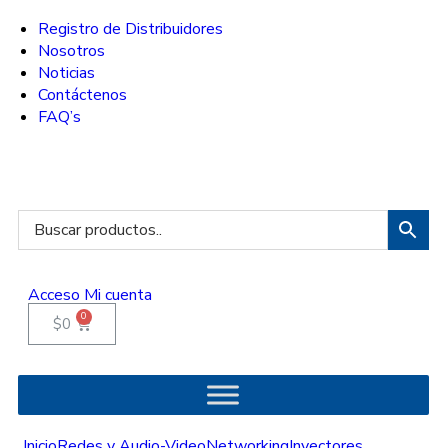
Registro de Distribuidores
Nosotros
Noticias
Contáctenos
FAQ’s
Acceso
Mi cuenta
0
$
0
Inicio
Redes y Audio-Video
Networking
Inyectores