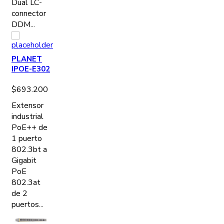
Dual LC-
connector
DDM...
PLANET
IPOE-E302
$
693.200
Extensor
industrial
PoE++ de
1 puerto
802.3bt a
Gigabit
PoE
802.3at
de 2
puertos...