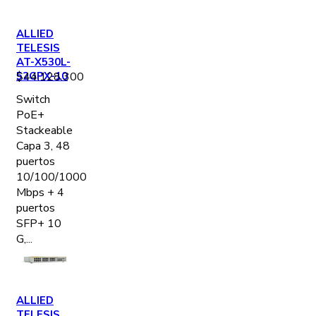
ALLIED
TELESIS
AT-X530L-
52GPX-10
$
44.128.300
Switch
PoE+
Stackeable
Capa 3, 48
puertos
10/100/1000
Mbps + 4
puertos
SFP+ 10
G,...
ALLIED
TELESIS