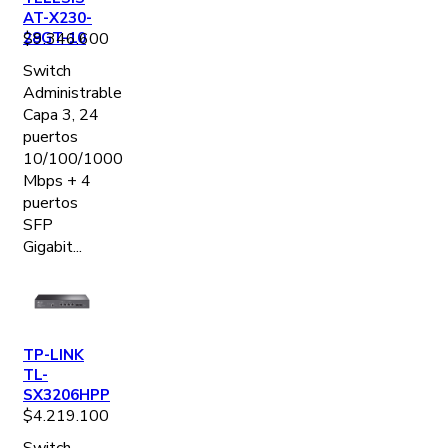
AT-X230-
28GT-10
$
9.346.600
Switch
Administrable
Capa 3, 24
puertos
10/100/1000
Mbps + 4
puertos
SFP
Gigabit...
TP-LINK
TL-
SX3206HPP
$
4.219.100