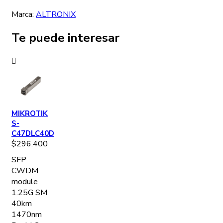
Marca:
ALTRONIX
Te puede interesar
MIKROTIK
S-
C47DLC40D
$
296.400
SFP
CWDM
module
1.25G SM
40km
1470nm