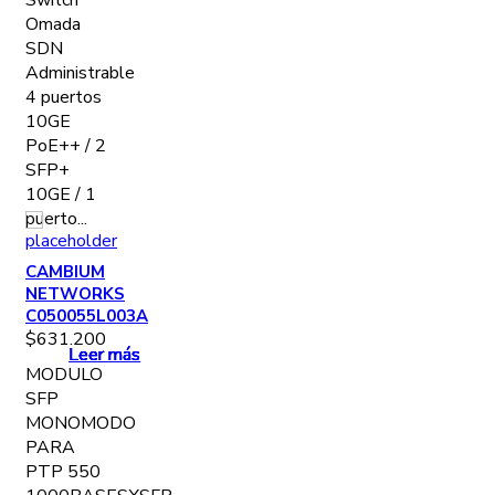
Switch
Omada
SDN
Administrable
4 puertos
10GE
PoE++ / 2
SFP+
10GE / 1
puerto...
CAMBIUM
NETWORKS
C050055L003A
$
631.200
Leer más
Leer más
Leer más
Leer más
Leer más
Leer más
MODULO
SFP
MONOMODO
PARA
PTP 550