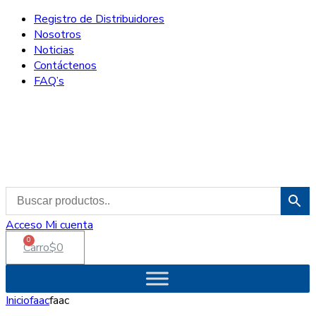
Registro de Distribuidores
Nosotros
Noticias
Contáctenos
FAQ’s
Acceso
Mi cuenta
0
Carro
$
0
Inicio
faac
faac