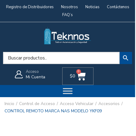
Registro de Distribuidores
Nosotros
Noticias
Contáctenos
FAQ’s
Acceso
0
$
0
Mi Cuenta
Inicio
Control de Acceso
Acceso Vehicular
Accesorios
CONTROL REMOTO MARCA NAS MODELO YKF09